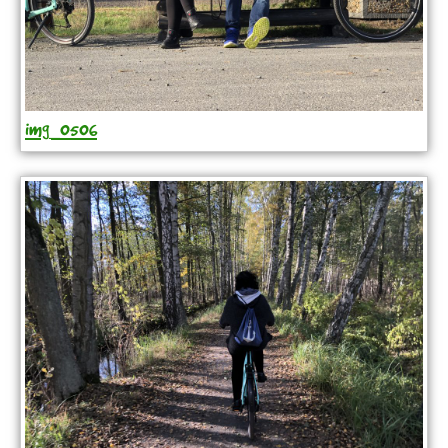
img_0506