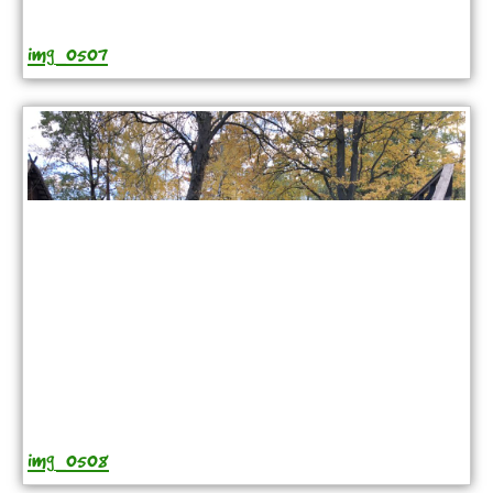
img_0507
img_0508