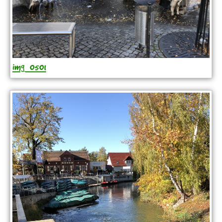
img_0501