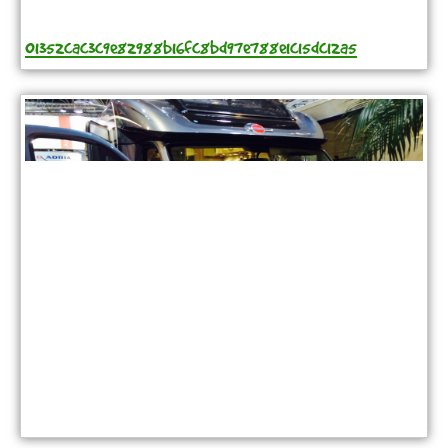
01352cac3c9e82988b16fc8bd97e788e1c15dc12a5