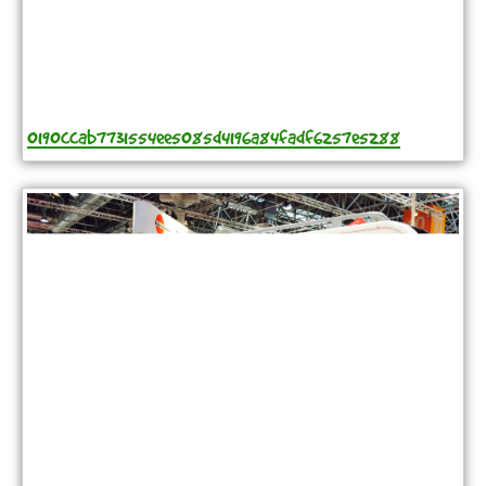
0190ccab7731554ee5085d4196a84fadf6257e5288