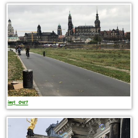
img_0417