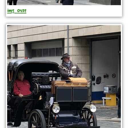
img_0439