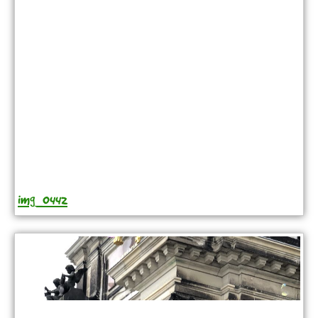
img_0442