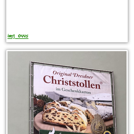
img_0445