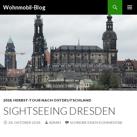
Suchen
Wohnmobil-Blog
SPRINGE
PRIMÄR
ZUM
MENÜ
INHALT
2018
,
HERBST-TOUR NACH OSTDEUTSCHLAND
SIGHTSEEING DRESDEN
28. OKTOBER 2018
ADMIN
SCHREIBE EINEN KOMMENTAR