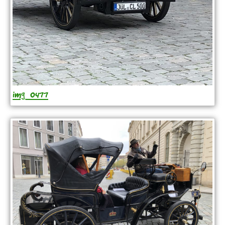
img_0477