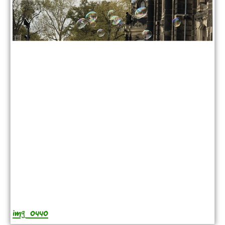
img_0440