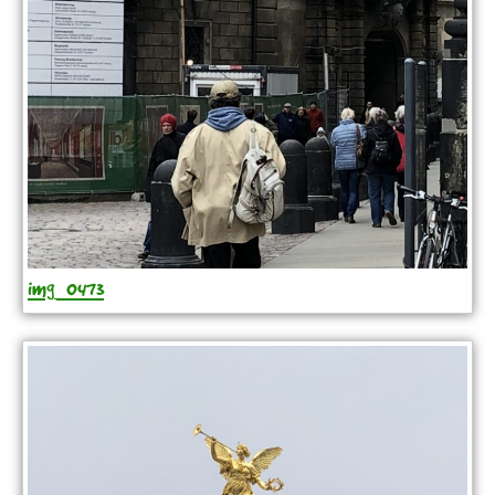
img_0473