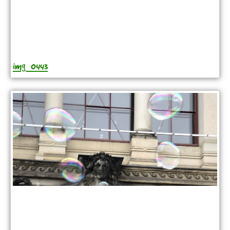
img_0443