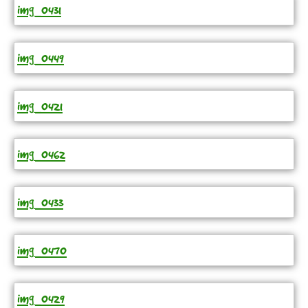
img_0431
img_0449
img_0421
img_0462
img_0433
img_0470
img_0429