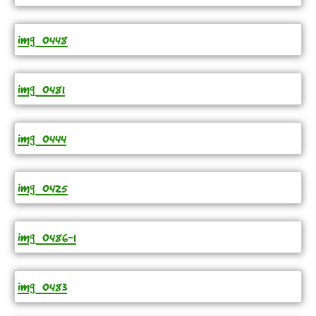
img_0448
img_0481
img_0444
img_0425
img_0486-1
img_0483