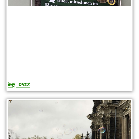
img_0428