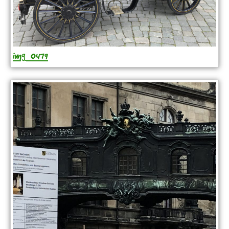
img_0479