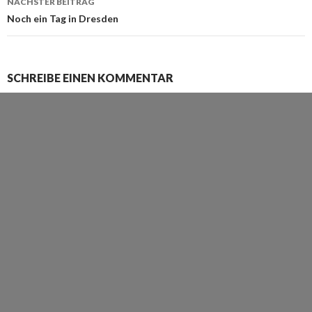
NÄCHSTER BEITRAG
Noch ein Tag in Dresden
SCHREIBE EINEN KOMMENTAR
Deine E-Mail-Adresse wird nicht veröffentlicht.
Erforderliche Felder
sind mit
*
markiert
Kommentar
*