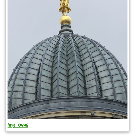
img_0446