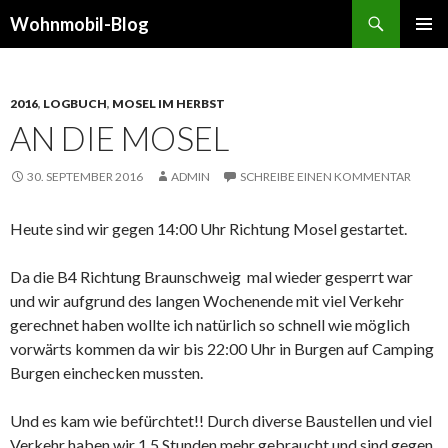
Suchen
Wohnmobil-Blog
SPRINGE
PRIMÄR
ZUM
MENÜ
INHALT
2016
,
LOGBUCH
,
MOSEL IM HERBST
AN DIE MOSEL
30. SEPTEMBER 2016
ADMIN
SCHREIBE EINEN KOMMENTAR
Heute sind wir gegen 14:00 Uhr Richtung Mosel gestartet.
Da die B4 Richtung Braunschweig mal wieder gesperrt war
und wir aufgrund des langen Wochenende mit viel Verkehr
gerechnet haben wollte ich natürlich so schnell wie möglich
vorwärts kommen da wir bis 22:00 Uhr in Burgen auf Camping
Burgen einchecken mussten.
Und es kam wie befürchtet!! Durch diverse Baustellen und viel
Verkehr haben wir 1,5 Stunden mehr gebraucht und sind gegen