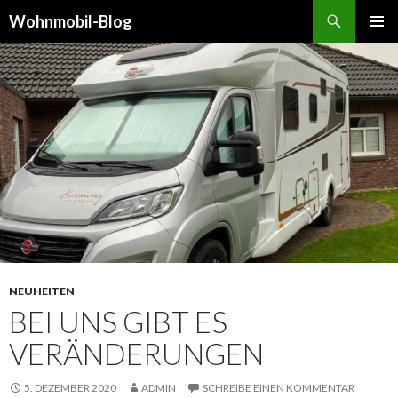
Suchen
Wohnmobil-Blog
SPRINGE
PRIMÄR
ZUM
MENÜ
INHALT
NEUHEITEN
BEI UNS GIBT ES
VERÄNDERUNGEN
5. DEZEMBER 2020
ADMIN
SCHREIBE EINEN KOMMENTAR