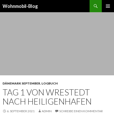
Suchen
Wohnmobil-Blog
SPRINGE
PRIMÄR
ZUM
MENÜ
INHALT
DÄNEMARK SEPTEMBER
,
LOGBUCH
TAG 1 VON WRESTEDT
NACH HEILIGENHAFEN
6. SEPTEMBER 2021
ADMIN
SCHREIBE EINEN KOMMENTAR