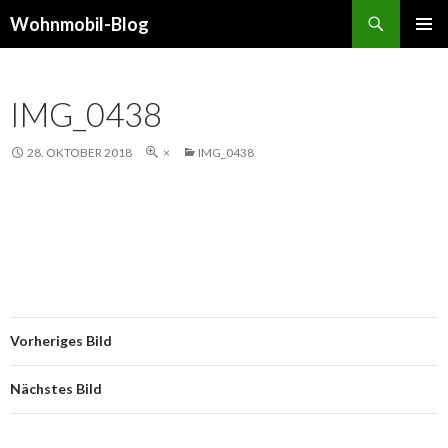
Suchen
Wohnmobil-Blog
SPRINGE
PRIMÄR
ZUM
MENÜ
INHALT
IMG_0438
28. OKTOBER 2018
×
IMG_0438
Vorheriges Bild
Nächstes Bild