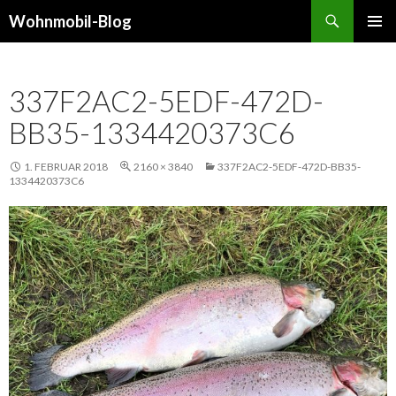
Suchen
Wohnmobil-Blog
SPRINGE
PRIMÄR
ZUM
MENÜ
INHALT
337F2AC2-5EDF-472D-
BB35-1334420373C6
1. FEBRUAR 2018
2160 × 3840
337F2AC2-5EDF-472D-BB35-
1334420373C6